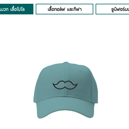
 หมวก เสื้อโปโล
เสื้อกอล์ฟ และกีฬา
ยูนิฟอร์มบ